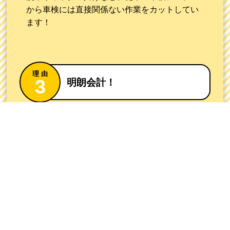
から車検には直接関係ない作業をカットしてい
ます！
明朗会計！
お客様の使用状況を伺いその場でお見積もりを
作成。提示した料金以上の費用はいただきませ
ん！
料金の詳細はこちら ▶