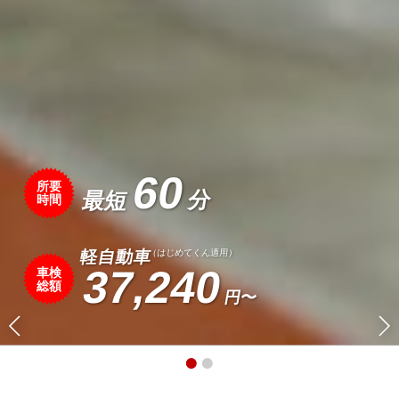
60
所要
時間
（はじめてくん適用）
37,240
車検
総額