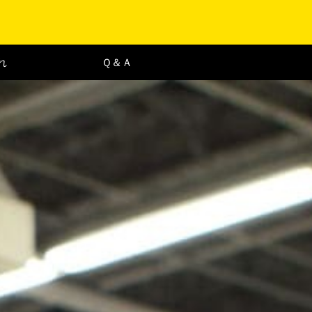
れ
Ｑ＆Ａ